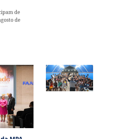
cipam de
agosto de
s da MPA