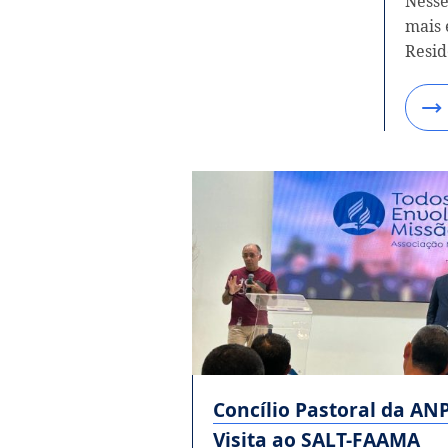
Nesse
mais 
Resid
Concílio Pastoral da AN
Visita ao SALT-FAAMA