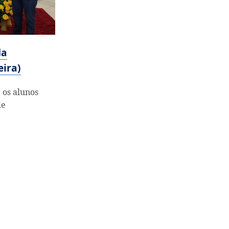
da
eira)
 os alunos
de