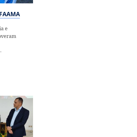
T-FAAMA
ia e
overam
-