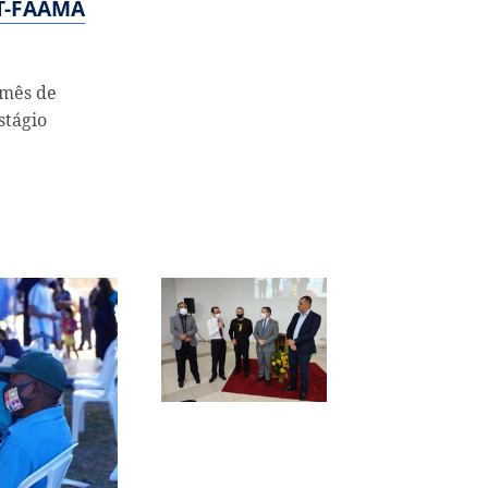
LT-FAAMA
 mês de
stágio