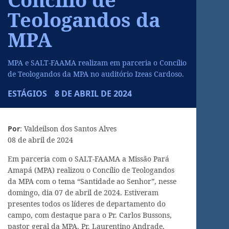
Teologandos da
MPA
MPA e SALT-FAAMA realizam em parceria o Concílio
de Teologandos da MPA no auditório Izeas Cardoso.
ESTÁGIOS
8 DE ABRIL DE 2024
Por
: Valdeilson dos Santos Alves
08 de abril de 2024
Em parceria com o SALT-FAAMA a Missão Pará
Amapá (MPA) realizou o Concílio de Teologandos
da MPA com o tema “Santidade ao Senhor”, nesse
domingo, dia 07 de abril de 2024. Estiveram
presentes todos os líderes de departamento do
campo, com destaque para o Pr. Carlos Bussons,
pastor geral da MPA, Pr. Laurentino Andrade,