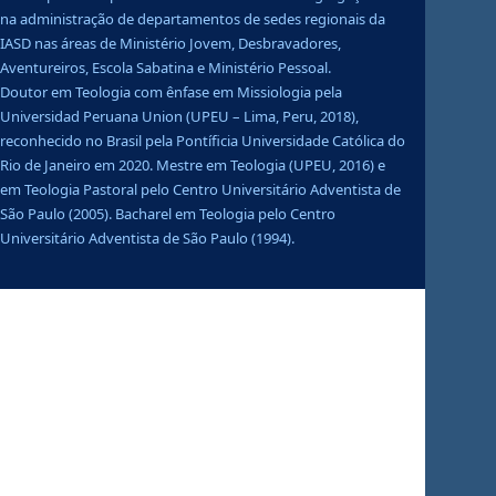
na administração de departamentos de sedes regionais da
IASD nas áreas de Ministério Jovem, Desbravadores,
Aventureiros, Escola Sabatina e Ministério Pessoal.
Doutor em Teologia com ênfase em Missiologia pela
Universidad Peruana Union (UPEU – Lima, Peru, 2018),
reconhecido no Brasil pela Pontíficia Universidade Católica do
Rio de Janeiro em 2020. Mestre em Teologia (UPEU, 2016) e
em Teologia Pastoral pelo Centro Universitário Adventista de
São Paulo (2005). Bacharel em Teologia pelo Centro
Universitário Adventista de São Paulo (1994).