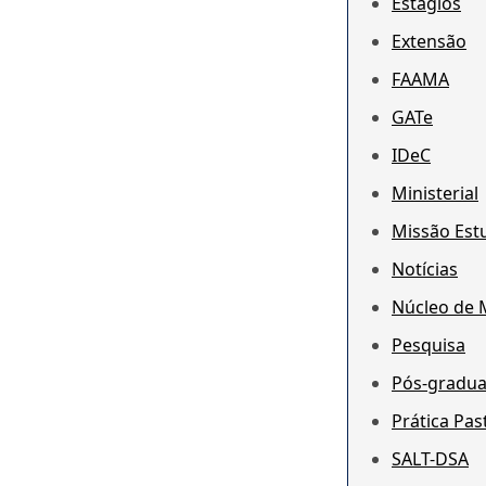
Estágios
Extensão
FAAMA
GATe
IDeC
Ministerial
Missão Estu
Notícias
Núcleo de 
Pesquisa
Pós-gradu
Prática Pas
SALT-DSA