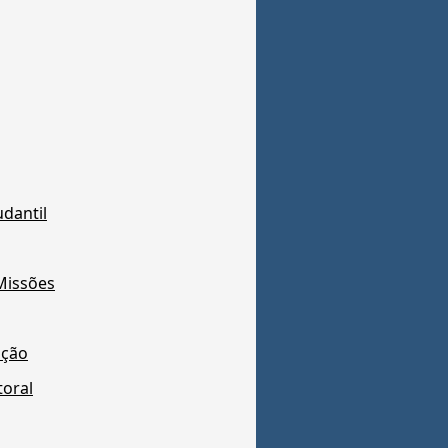
dantil
Missões
ação
toral