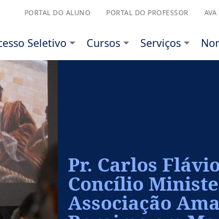
PORTAL DO ALUNO
PORTAL DO PROFESSOR
AVA
etivo
Cursos
Serviços
Nominata
Sobre 
Pr. Carlos Flávi
Concílio Ministe
Associação Am