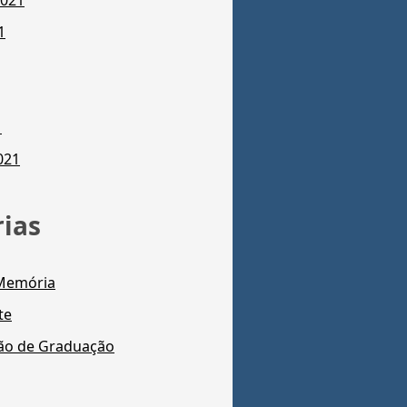
2021
1
1
021
ias
 Memória
te
ão de Graduação