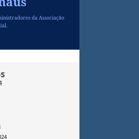
naus
dministradores da Associação
al.
os
4
4
024