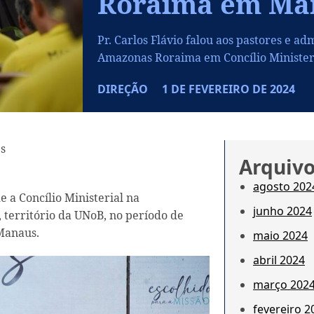
Roraima em Ma
Pr. Carlos Flávio falou aos pastores e a
Amazonas Roraima em Concílio Ministeri
DIREÇÃO
1 DE FEVEREIRO DE 2024
es
Arquiv
agosto 202
e a Concílio Ministerial na
junho 2024
território da UNoB, no período de
 Manaus.
maio 2024
abril 2024
março 202
fevereiro 2