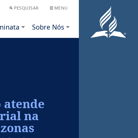
PESQUISAR
MENU
Nós
o atende
rial na
azonas