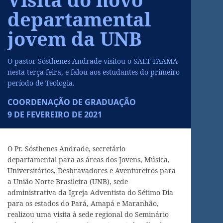
departamental
jovem da UNB
O pastor Sósthenes Andrade visitou o SALT-FAAMA
nesta terça-feira, e falou aos estudantes do primeiro
período de Teologia.
COORDENAÇÃO DE GRADUAÇÃO
9 DE FEVEREIRO DE 2021
O Pr. Sósthenes Andrade, secretário
departamental para as áreas dos Jovens, Música,
Universitários, Desbravadores e Aventureiros para
a União Norte Brasileira (UNB), sede
administrativa da Igreja Adventista do Sétimo Dia
para os estados do Pará, Amapá e Maranhão,
realizou uma visita à sede regional do Seminário