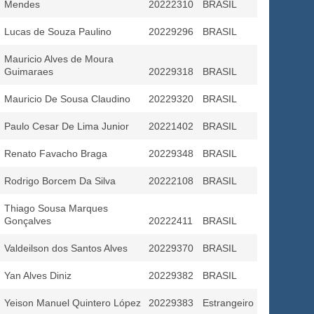
Mendes
20222310
BRASIL
Lucas de Souza Paulino
20229296
BRASIL
Mauricio Alves de Moura
Guimaraes
20229318
BRASIL
Mauricio De Sousa Claudino
20229320
BRASIL
Paulo Cesar De Lima Junior
20221402
BRASIL
Renato Favacho Braga
20229348
BRASIL
Rodrigo Borcem Da Silva
20222108
BRASIL
Thiago Sousa Marques
Gonçalves
20222411
BRASIL
Valdeilson dos Santos Alves
20229370
BRASIL
Yan Alves Diniz
20229382
BRASIL
Yeison Manuel Quintero López
20229383
Estrangeiro