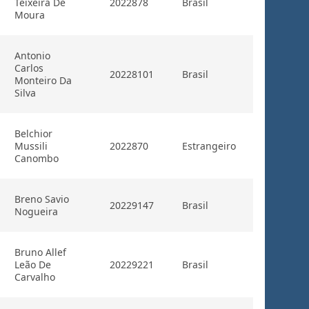
Teixeira De
2022878
Brasil
Moura
Antonio
Carlos
20228101
Brasil
Monteiro Da
Silva
Belchior
Mussili
2022870
Estrangeiro
Canombo
Breno Savio
20229147
Brasil
Nogueira
Bruno Allef
Leão De
20229221
Brasil
Carvalho