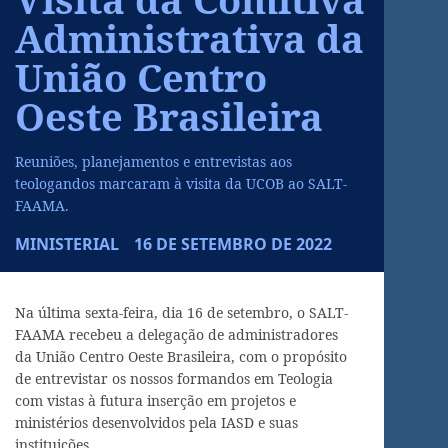
Administrativa da
União Centro
Oeste Brasileira
Reuniões, planejamentos e entrevistas aos
teologandos marcaram à visita da UCOB ao SALT-
FAAMA.
MINISTERIAL
16 DE SETEMBRO DE 2022
Na última sexta-feira, dia 16 de setembro, o SALT-
FAAMA recebeu a delegação de administradores
da União Centro Oeste Brasileira, com o propósito
de entrevistar os nossos formandos em Teologia
com vistas à futura inserção em projetos e
ministérios desenvolvidos pela IASD e suas
instituições.