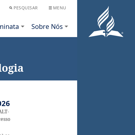
PESQUISAR
MENU
Nós
logia
026
ALT-
esso