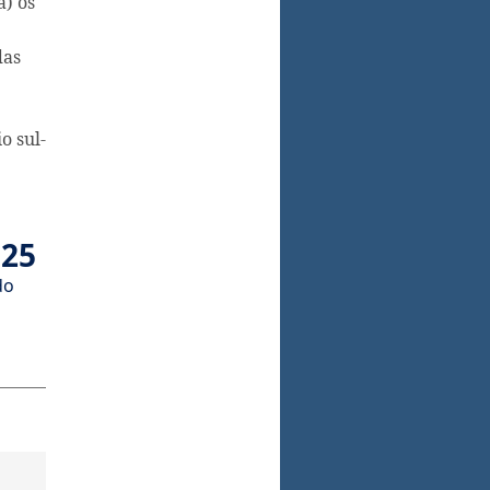
 a) os
das
o sul-
025
do