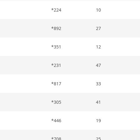
*224
10
*892
27
*351
12
*231
47
*817
33
*305
41
*446
19
*708
25