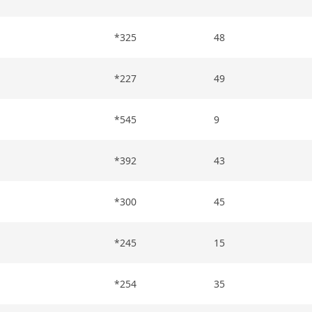
*325
48
*227
49
*545
9
*392
43
*300
45
*245
15
*254
35