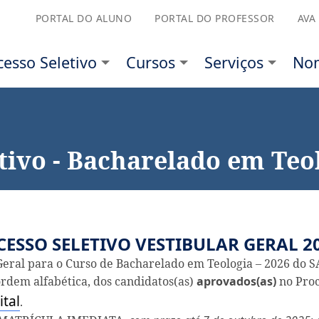
PORTAL DO ALUNO
PORTAL DO PROFESSOR
AVA
etivo
Cursos
Serviços
Nominata
Sobre 
tivo - Bacharelado em Teo
ESSO SELETIVO VESTIBULAR GERAL 2
Geral para o Curso de Bacharelado em Teologia – 2026 do S
ordem alfabética, dos candidatos(as)
aprovados(as)
no Proc
ital
.