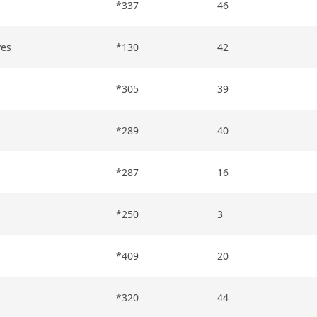
*337
46
ves
*130
42
*305
39
*289
40
*287
16
*250
3
*409
20
*320
44