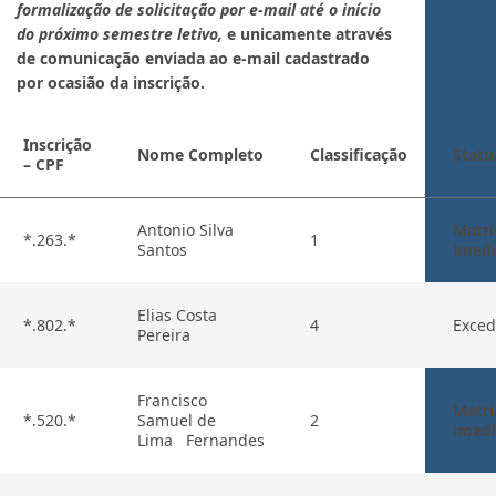
formalização de solicitação por e-mail até o início
do próximo semestre letivo,
e unicamente através
de comunicação enviada ao e-mail cadastrado
por ocasião da inscrição.
Inscrição
Nome Completo
Classificação
Statu
– CPF
Antonio Silva
Matrí
*.263.*
1
Santos
imedi
Elias Costa
*.802.*
4
Exced
Pereira
Francisco
Matrí
*.520.*
Samuel de
2
imedi
Lima Fernandes