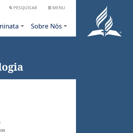
PESQUISAR
MENU
Nós
logia
m
gos